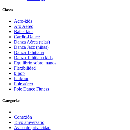
Clases
Acro-kids
Aro Aéreo
Ballet kids
Cardio-Dance
Danza Aérea (telas)
Danza Jazz (niñas)
Danza Tahitiana
Danza Tahitiana kids
Equilibrio sobre manos
Flexibilidad
k-pop
Parkour
Pole aéreo
Pole Dance Fitness
Categorías
Conexión
15vo aniversario
Aviso de privacidad