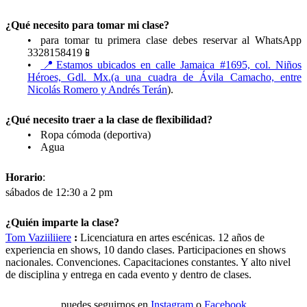
¿Qué necesito para tomar mi clase?
para tomar tu primera clase debes reservar al WhatsApp
3328158419📱
📍Estamos ubicados en calle Jamaica #1695, col. Niños
Héroes, Gdl. Mx.(a una cuadra de Ávila Camacho, entre
Nicolás Romero y Andrés Terán
).
¿Qué necesito traer a la clase de flexibilidad?
Ropa cómoda (deportiva)
Agua
Horario
:
sábados de 12:30 a 2 pm
¿Quién imparte la clase?
Tom Vaziiliiere
:
Licenciatura en artes escénicas. 12 años de
experiencia en shows, 10 dando clases. Participaciones en shows
nacionales. Convenciones. Capacitaciones constantes. Y alto nivel
de disciplina y entrega en cada evento y dentro de clases.
puedes seguirnos en
Instagram
o
Facebook