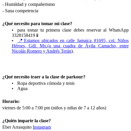
- Humildad y compañerismo
- Sana competencia
¿Qué necesito para tomar mi clase?
para tomar tu primera clase debes reservar al WhatsApp
3328158419📱
📍Estamos ubicados en calle Jamaica #1695, col. Niños
Héroes, Gdl. Mx.(a una cuadra de Ávila Camacho, entre
Nicolás Romero y Andrés Terán
).
¿Qué necesito traer a la clase de parkour?
Ropa deportiva cómoda y tenis
Agua
Horario:
viernes de 5:00 a 7:00 pm (niños y niñas de 7 a 12 años)
¿Quién imparte la clase?
Eber Arrasquito
Instagram