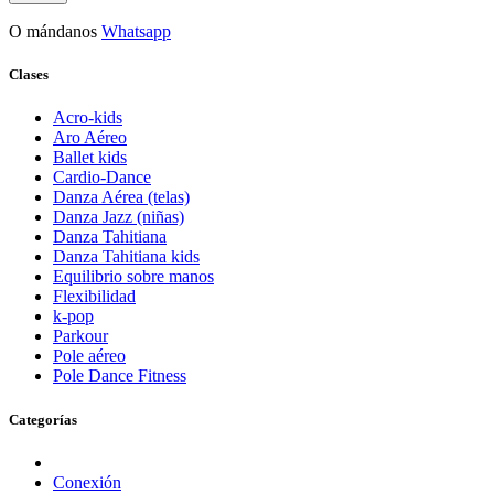
O mándanos
Whatsapp
Clases
Acro-kids
Aro Aéreo
Ballet kids
Cardio-Dance
Danza Aérea (telas)
Danza Jazz (niñas)
Danza Tahitiana
Danza Tahitiana kids
Equilibrio sobre manos
Flexibilidad
k-pop
Parkour
Pole aéreo
Pole Dance Fitness
Categorías
Conexión